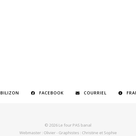
BILIZON
FACEBOOK
COURRIEL
FRA
© 2026 Le four PAS banal
Webmaster :
Olivier
- Graphistes :
Christine
et
Sophie