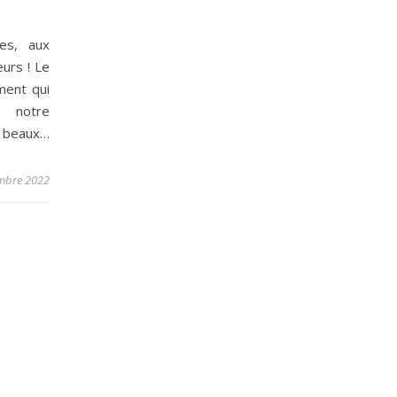
es, aux
urs ! Le
ment qui
e notre
e beaux…
mbre 2022