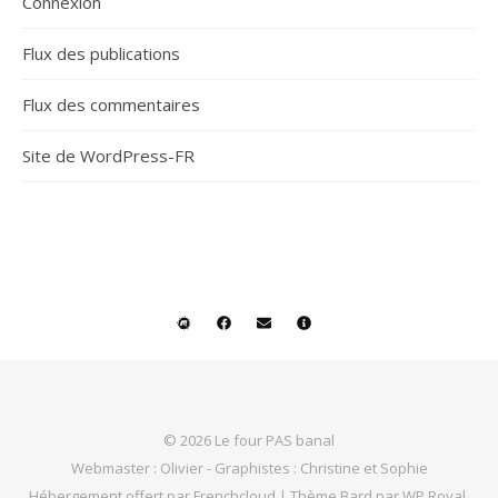
Connexion
Flux des publications
Flux des commentaires
Site de WordPress-FR
© 2026 Le four PAS banal
Webmaster :
Olivier
- Graphistes :
Christine
et
Sophie
Hébergement offert par
Frenchcloud
|
Thème Bard par
WP Royal
.